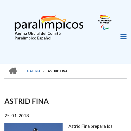
Pasar
al
contenido
principal
Página Oficial del Comité
Paralímpico Español
HOME
GALERIA
/
ASTRID FINA
SOBRESCRIBIR
ENLACES
DE
ASTRID FINA
AYUDA
A
25-01-2018
LA
Astrid Fina prepara los