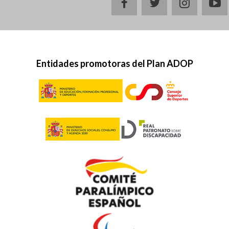
facebook
twitter
instagr
y
Entidades promotoras del Plan ADOP