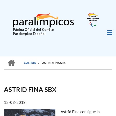
Pasar
al
contenido
principal
Página Oficial del Comité
Paralímpico Español
HOME
GALERIA
/
ASTRID FINA SBX
SOBRESCRIBIR
ENLACES
DE
ASTRID FINA SBX
AYUDA
A
12-03-2018
LA
Astrid Fina consigue la