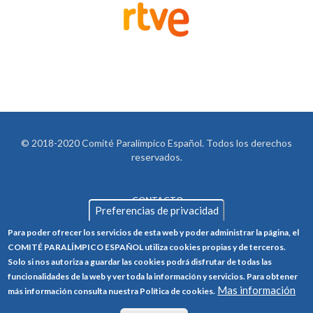
© 2018-2020 Comité Paralímpico Español. Todos los derechos
reservados.
CONTACTO
LEGAL
Preferencias de privacidad
AVISO LEGAL
FOOTER
Para poder ofrecer los servicios de esta web y poder administrar la página, el
POLÍTICA DE PRIVACIDAD
COMITÉ PARALÍMPICO ESPAÑOL utiliza cookies propias y de terceros.
Solo si nos autoriza a guardar las cookies podrá disfrutar de todas las
POLÍTICA DE COOKIES
funcionalidades de la web y ver toda la información y servicios. Para obtener
Mas información
CANAL ÉTICO
más información consulta nuestra Política de cookies.
TRABAJA CON NOSOTROS