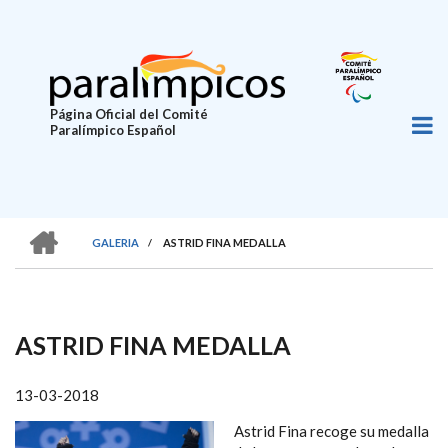
Pasar
al
contenido
principal
Página Oficial del Comité
Paralímpico Español
HOME
GALERIA
/
ASTRID FINA MEDALLA
SOBRESCRIBIR
ENLACES
DE
ASTRID FINA MEDALLA
AYUDA
A
13-03-2018
LA
Astrid Fina recoge su medalla