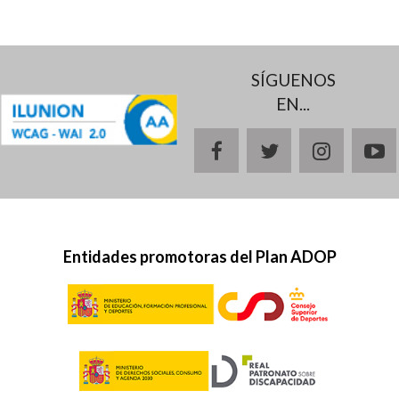
SÍGUENOS
EN...
facebook
twitter
instagr
y
Entidades promotoras del Plan ADOP