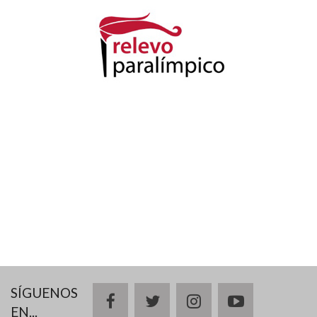
SÍGUENOS
facebook
twitter
instagram
youtube
EN...