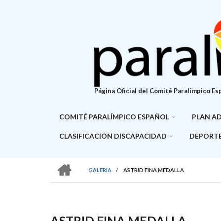
Pasar
al
contenido
principal
Página Oficial del Comité Paralímpico Es
COMITÉ PARALÍMPICO ESPAÑOL
PLAN A
CLASIFICACIÓN DISCAPACIDAD
DEPORTE
HOME
GALERIA
/
ASTRID FINA MEDALLA
SOBRESCRIBIR
ENLACES
DE
ASTRID FINA MEDALLA