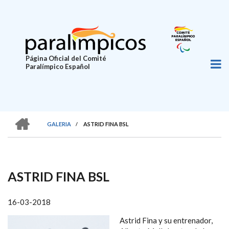
Pasar
al
contenido
principal
Página Oficial del Comité
Paralímpico Español
HOME
GALERIA
/
ASTRID FINA BSL
SOBRESCRIBIR
ENLACES
DE
ASTRID FINA BSL
AYUDA
A
16-03-2018
LA
Astrid Fina y su entrenador,