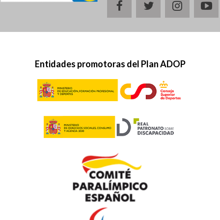
facebook
twitter
instagr
y
Entidades promotoras del Plan ADOP