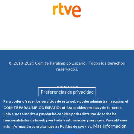
© 2018-2020 Comité Paralímpico Español. Todos los derechos
reservados.
CONTACTO
LEGAL
Preferencias de privacidad
AVISO LEGAL
FOOTER
Para poder ofrecer los servicios de esta web y poder administrar la página, el
POLÍTICA DE PRIVACIDAD
COMITÉ PARALÍMPICO ESPAÑOL utiliza cookies propias y de terceros.
Solo si nos autoriza a guardar las cookies podrá disfrutar de todas las
POLÍTICA DE COOKIES
funcionalidades de la web y ver toda la información y servicios. Para obtener
Mas información
CANAL ÉTICO
más información consulta nuestra Política de cookies.