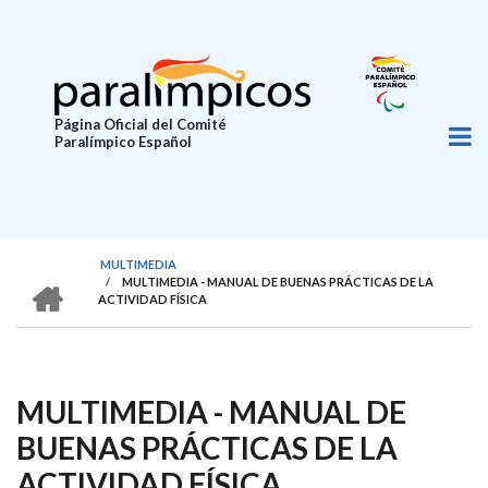
Pasar
al
contenido
principal
Página Oficial del Comité
Paralímpico Español
MULTIMEDIA
HOME
/
MULTIMEDIA - MANUAL DE BUENAS PRÁCTICAS DE LA
SOBRESCRIBIR
ACTIVIDAD FÍSICA
ENLACES
DE
AYUDA
MULTIMEDIA - MANUAL DE
A
BUENAS PRÁCTICAS DE LA
LA
ACTIVIDAD FÍSICA