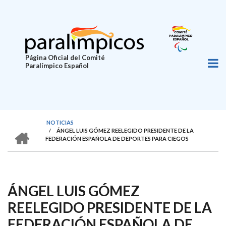
Pasar
al
contenido
principal
Página Oficial del Comité
Paralímpico Español
NOTICIAS
HOME
/
ÁNGEL LUIS GÓMEZ REELEGIDO PRESIDENTE DE LA
SOBRESCRIBIR
FEDERACIÓN ESPAÑOLA DE DEPORTES PARA CIEGOS
ENLACES
DE
AYUDA
ÁNGEL LUIS GÓMEZ
A
REELEGIDO PRESIDENTE DE LA
LA
FEDERACIÓN ESPAÑOLA DE