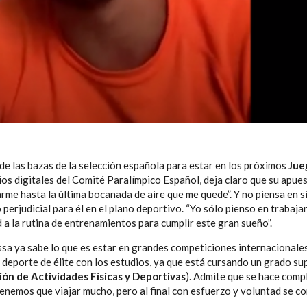
de las bazas de la selección española para estar en los próximos
Jue
ios digitales del Comité Paralímpico Español, deja claro que su apue
jarme hasta la última bocanada de aire que me quede”. Y no piensa en si
perjudicial para él en el plano deportivo. “Yo sólo pienso en trabaja
d a la rutina de entrenamientos para cumplir este gran sueño”.
ssa ya sabe lo que es estar en grandes competiciones internacionales
eporte de élite con los estudios, ya que está cursando un grado su
ón de Actividades Físicas y Deportivas
). Admite que se hace comp
tenemos que viajar mucho, pero al final con esfuerzo y voluntad se c