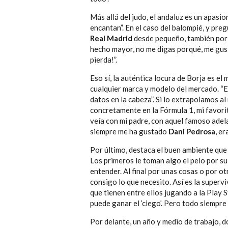
Más allá del judo, el andaluz es un apasio
encantan”. En el caso del balompié, y pre
Real Madrid
desde pequeño, también por i
hecho mayor, no me digas porqué, me gus
pierda!”.
Eso sí, la auténtica locura de Borja es e
cualquier marca y modelo del mercado. “E
datos en la cabeza”. Si lo extrapolamos a
concretamente en la Fórmula 1, mi favori
veía con mi padre, con aquel famoso adel
siempre me ha gustado
Dani Pedrosa
, e
Por último, destaca el buen ambiente que
Los primeros le toman algo el pelo por su
entender. Al final por unas cosas o por o
consigo lo que necesito. Así es la supervi
que tienen entre ellos jugando a la Play S
puede ganar el ‘ciego’. Pero todo siempre 
Por delante, un año y medio de trabajo, 