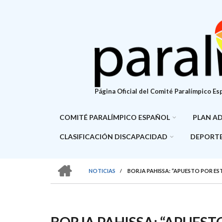
Pasar
al
contenido
principal
Página Oficial del Comité Paralímpico Es
COMITÉ PARALÍMPICO ESPAÑOL
PLAN A
CLASIFICACIÓN DISCAPACIDAD
DEPORTE
HOME
NOTICIAS
/
BORJA PAHISSA: “APUESTO POR ES
SOBRESCRIBIR
ENLACES
DE
BORJA PAHISSA: “APUESTO