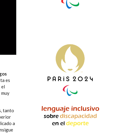
gos
sta es
 el
r muy
, tanto
perior
licado a
onsigue