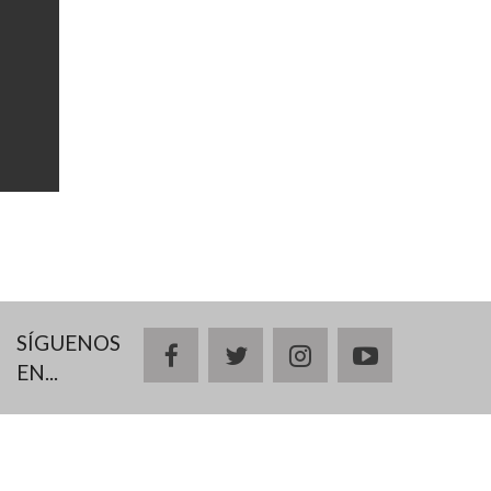
SÍGUENOS
facebook
twitter
instagram
youtube
EN...