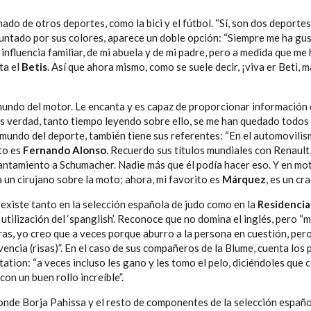
nado de otros deportes, como la bici y el fútbol. “Sí, son dos deporte
guntado por sus colores, aparece un doble opción: “Siempre me ha gu
nfluencia familiar, de mi abuela y de mi padre, pero a medida que me 
ta el
Betis
. Así que ahora mismo, como se suele decir, ¡viva er Beti, 
l mundo del motor. Le encanta y es capaz de proporcionar información
s verdad, tanto tiempo leyendo sobre ello, se me han quedado todos 
l mundo del deporte, también tiene sus referentes: “En el automovili
to es
Fernando Alonso
. Recuerdo sus títulos mundiales con Renault,
antamiento a Schumacher. Nadie más que él podía hacer eso. Y en mo
ra un cirujano sobre la moto; ahora, mi favorito es
Márquez
, es un cra
 existe tanto en la selección española de judo como en la
Residencia
 utilización del ‘spanglish’. Reconoce que no domina el inglés, pero “
tras, yo creo que a veces porque aburro a la persona en cuestión, per
vencia (risas)”. En el caso de sus compañeros de la Blume, cuenta los 
tation: “a veces incluso les gano y les tomo el pelo, diciéndoles que 
con un buen rollo increíble”.
donde Borja Pahissa y el resto de componentes de la selección españo