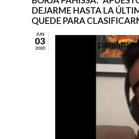
AYUDA
DEJARME HASTA LA ÚLTI
A
QUEDE PARA CLASIFICAR
LA
NAVEGACIÓN
JUN
03
2020