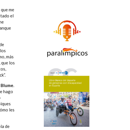
s que me
stado el
he
manque
 de
los
smo, más
 que los
tos,
ck”.
 Blume
.
me hago
o
piques
cómo les
la de