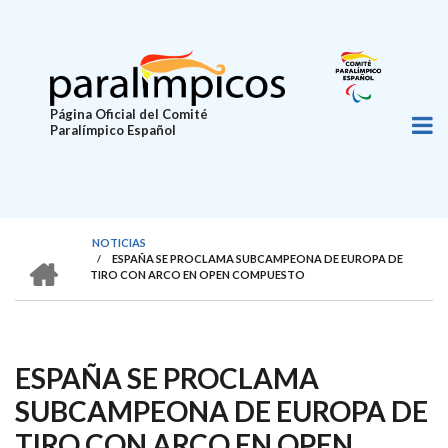
Pasar
al
contenido
principal
Página Oficial del Comité
Paralímpico Español
NOTICIAS
HOME
/
ESPAÑA SE PROCLAMA SUBCAMPEONA DE EUROPA DE
SOBRESCRIBIR
TIRO CON ARCO EN OPEN COMPUESTO
ENLACES
DE
AYUDA
ESPAÑA SE PROCLAMA
A
SUBCAMPEONA DE EUROPA DE
LA
TIRO CON ARCO EN OPEN