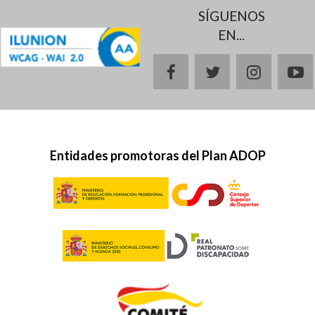
SÍGUENOS
EN...
facebook
twitter
instagr
y
Entidades promotoras del Plan ADOP