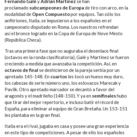
Fernando Galé
y
Adrián Martínez
se han
proclamado
subcampeones de Europa
de tiro con arco, en la
modalidad de
Open Compuesto
por equipos. Tan sólo los
anfitriones, Italia, se impusieron a los españoles en el
campeonato disputado en Roma. Los nuestros refrendan
así el bronce logrado en la Copa de Europa de Nove Mesto
(República Checa).
Tras una primera fase que no auguraba el desenlace final
(octavos en la ronda clasificatoria), Galé y Martínez se fueron
creciendo a medida que avanzaba la competición. Así, en
octavos de final
se deshicieron de la pareja serbia por un
apretado 145-148. En
cuartos
les tocó un hueso muy duro,
los cabezas de serie número uno, los eslovacos Marecak y
Pavlik. Otro apretado marcador se decantó a favor del
aragonés y el madrileño (148-150). Y ya en
semifinales
hubo
que tirar del mejor repertorio, e incluso batir el récord de
España, para eliminar al equipo de Gran Bretaña. Un 153-151
les plantaba en la gran final.
Italia era el rival, jugaba en casa y posee una gran experiencia
en este tipo de competiciones. A pesar de ello los españoles