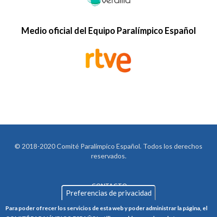
Medio oficial del Equipo Paralímpico Español
© 2018-2020 Comité Paralímpico Español. Todos los derechos
reservados.
CONTACTO
LEGAL
Preferencias de privacidad
AVISO LEGAL
FOOTER
Para poder ofrecer los servicios de esta web y poder administrar la página, el
POLÍTICA DE PRIVACIDAD