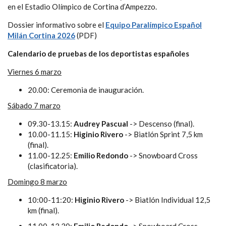
en el Estadio Olímpico de Cortina d’Ampezzo.
Dossier informativo sobre el
Equipo Paralímpico Español
Milán Cortina 2026
(PDF)
Calendario de pruebas de los deportistas españoles
Viernes 6 marzo
20.00: Ceremonia de inauguración.
Sábado 7 marzo
09.30-13.15:
Audrey Pascual
-> Descenso (final).
10.00-11.15:
Higinio Rivero
-> Biatlón Sprint 7,5 km
(final).
11.00-12.25:
Emilio Redondo
-> Snowboard Cross
(clasificatoria).
Dom
ingo 8 marzo
10:00-11:20:
Higinio Rivero
-> Biatlón Individual 12,5
km (final).
11.00-13.30:
Emilio Redondo
-> Snowboard Cross