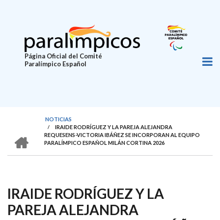
Pasar
al
contenido
principal
Página Oficial del Comité
Paralímpico Español
NOTICIAS
/
IRAIDE RODRÍGUEZ Y LA PAREJA ALEJANDRA
SOBRESCRIBIR
HOME
REQUESENS-VICTORIA IBÁÑEZ SE INCORPORAN AL EQUIPO
PARALÍMPICO ESPAÑOL MILÁN CORTINA 2026
ENLACES
DE
AYUDA
IRAIDE RODRÍGUEZ Y LA
A
LA
PAREJA ALEJANDRA