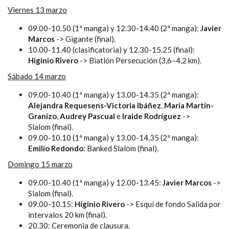
Viernes 13 marzo
09.00-10.50 (1ª manga) y 12.30-14.40 (2ª manga):
Javier
Marcos
-> Gigante (final).
10.00-11.40 (clasificatoria) y 12.30-15.25 (final):
Higinio Rivero
-> Biatlón Persecución (3,6–4,2 km).
Sábado 14 marzo
09.00-10.40 (1ª manga) y 13.00-14.35 (2ª manga):
Alejandra Requesens-Victoria Ibáñez
,
María Martín-
Granizo
,
Audrey Pascual
e
Iraide Rodríguez
->
Slalom (final).
09.00-10.10 (1ª manga) y 13.00-14.35 (2ª manga):
Emilio Redondo
: Banked Slalom (final).
Domingo 15 marzo
09.00-10.40 (1ª manga) y 12.00-13.45:
Javier Marcos
->
Slalom (final).
09.00-10.15:
Higinio Rivero
-> Esquí de fondo Salida por
intervalos 20 km (final).
20.30: Ceremonia de clausura.