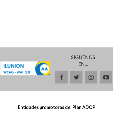
SÍGUENOS
EN...
facebook
twitter
instagr
y
Entidades promotoras del Plan ADOP