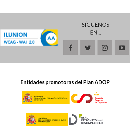
SÍGUENOS
EN...
facebook
twitter
instagr
y
Entidades promotoras del Plan ADOP