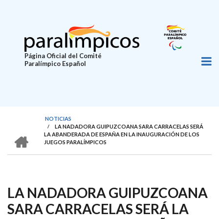
Pasar
al
contenido
principal
Página Oficial del Comité
Paralímpico Español
NOTICIAS
/
LA NADADORA GUIPUZCOANA SARA CARRACELAS SERÁ
SOBRESCRIBIR
HOME
LA ABANDERADA DE ESPAÑA EN LA INAUGURACIÓN DE LOS
JUEGOS PARALÍMPICOS
ENLACES
DE
AYUDA
LA NADADORA GUIPUZCOANA
A
LA
SARA CARRACELAS SERÁ LA