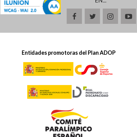
EN...
facebook
twitter
instagr
y
Entidades promotoras del Plan ADOP