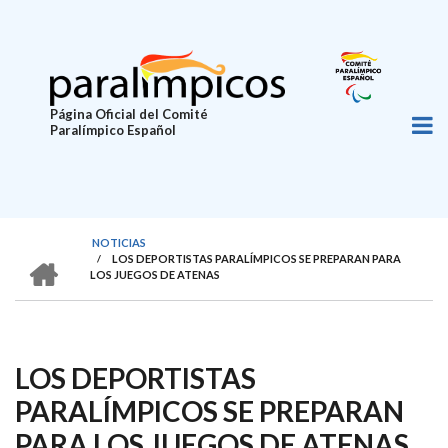
Pasar
al
contenido
principal
Página Oficial del Comité
Paralímpico Español
NOTICIAS
HOME
/
LOS DEPORTISTAS PARALÍMPICOS SE PREPARAN PARA
SOBRESCRIBIR
LOS JUEGOS DE ATENAS
ENLACES
DE
AYUDA
LOS DEPORTISTAS
A
PARALÍMPICOS SE PREPARAN
LA
PARA LOS JUEGOS DE ATENAS