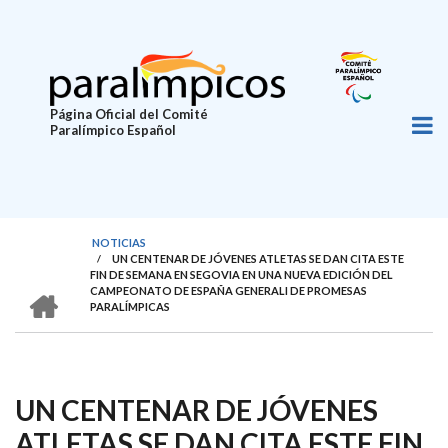
Pasar
al
contenido
principal
Página Oficial del Comité
Paralímpico Español
NOTICIAS
/
UN CENTENAR DE JÓVENES ATLETAS SE DAN CITA ESTE
SOBRESCRIBIR
FIN DE SEMANA EN SEGOVIA EN UNA NUEVA EDICIÓN DEL
HOME
CAMPEONATO DE ESPAÑA GENERALI DE PROMESAS
ENLACES
PARALÍMPICAS
DE
AYUDA
A
UN CENTENAR DE JÓVENES
LA
ATLETAS SE DAN CITA ESTE FIN