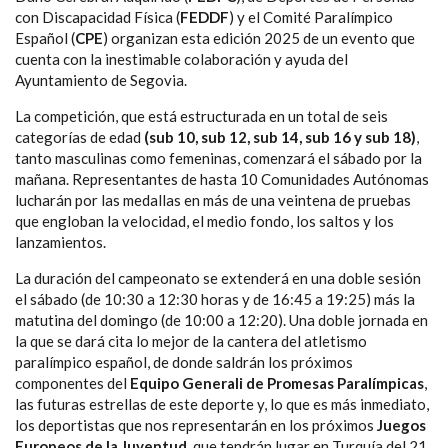
con Discapacidad Física (
FEDDF
) y el Comité Paralímpico
Español (
CPE
) organizan esta edición 2025 de un evento que
cuenta con la inestimable colaboración y ayuda del
Ayuntamiento de Segovia.
La competición, que está estructurada en un total de seis
categorías de edad
(sub 10, sub 12, sub 14, sub 16 y sub 18)
,
tanto masculinas como femeninas, comenzará el sábado por la
mañana. Representantes de hasta 10 Comunidades Autónomas
lucharán por las medallas en más de una veintena de pruebas
que engloban la velocidad, el medio fondo, los saltos y los
lanzamientos.
La duración del campeonato se extenderá en una doble sesión
el sábado (de 10:30 a 12:30 horas y de 16:45 a 19:25) más la
matutina del domingo (de 10:00 a 12:20). Una doble jornada en
la que se dará cita lo mejor de la cantera del atletismo
paralímpico español, de donde saldrán los próximos
componentes del
Equipo Generali de Promesas Paralímpicas
,
las futuras estrellas de este deporte y, lo que es más inmediato,
los deportistas que nos representarán en los próximos
Juegos
Europeos de la Juventud
, que tendrán lugar en Turquía del 21