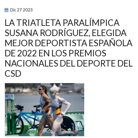
RODRÍGUEZ
RECIBE
Dic
27
2023
EL
PREMIO
REINA
LA TRIATLETA PARALÍMPICA
LETIZIA
DE
SUSANA RODRÍGUEZ, ELEGIDA
LOS
PREMIOS
MEJOR DEPORTISTA ESPAÑOLA
NACIONALES
DEL
DEPORTE
DE 2022 EN LOS PREMIOS
NACIONALES DEL DEPORTE DEL
CSD