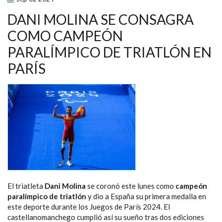
SU
SEGUNDO
ORO
DANI MOLINA SE CONSAGRA
PARALÍMPICO
DE
COMO CAMPEÓN
TRIATLÓN
PARALÍMPICO DE TRIATLÓN EN
PARÍS
El triatleta
Dani Molina
se coronó este lunes como
campeón
paralímpico de triatlón
y dio a España su primera medalla en
este deporte durante los Juegos de París 2024. El
castellanomanchego cumplió así su sueño tras dos ediciones