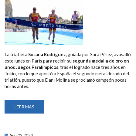
La triatleta
Susana Rodríguez
, guiada por Sara Pérez, avasalló
este lunes en París para recibir su
segunda medalla de oro en
unos Juegos Paralímpicos
, tras el logrado hace tres años en
Tokio, con lo que aportó a España el segundo metal dorado del
triatlón, puesto que Dani Molina se proclamó campeón pocas
horas antes.
LEER MÁS
SOBRE
SUSANA
RODRÍGUEZ
ARRASA
EN
PARÍS
CON
Sep
02
2024