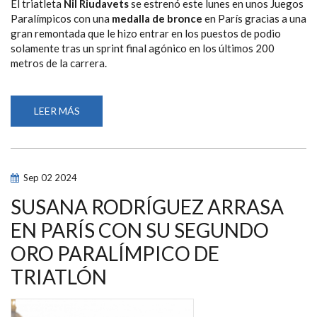
El triatleta
Nil Riudavets
se estrenó este lunes en unos Juegos
Paralímpicos con una
medalla de bronce
en París gracias a una
gran remontada que le hizo entrar en los puestos de podio
solamente tras un sprint final agónico en los últimos 200
metros de la carrera.
LEER MÁS
SOBRE
NIL
RIUDAVETS
AGARRA
EL
BRONCE
DE
Sep
02
2024
TRIATLÓN
TRAS
UN
SUSANA RODRÍGUEZ ARRASA
SPRINT
AGÓNICO
EN PARÍS CON SU SEGUNDO
A
200
ORO PARALÍMPICO DE
METROS
TRIATLÓN