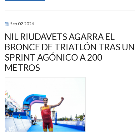
FRANCÉS
CIERRA
CON
PLATA
UNA
Sep
02
2024
JORNADA
GLORIOSA
PARA
NIL RIUDAVETS AGARRA EL
EL
TRIATLÓN
BRONCE DE TRIATLÓN TRAS UN
ESPAÑOL
EN
SPRINT AGÓNICO A 200
PARÍS
2024
METROS