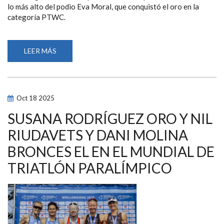
lo más alto del podio Eva Moral, que conquistó el oro en la
categoría PTWC.
LEER MÁS
SOBRE
OROS
PARA
SUSANA
RODRÍGUEZ
Y
EVA
Oct
18
2025
MORAL
Y
CUATRO
SUSANA RODRÍGUEZ ORO Y NIL
MEDALLAS
MÁS
RIUDAVETS Y DANI MOLINA
PARA
ESPAÑA
BRONCES EL EN EL MUNDIAL DE
EN
EL
EUROPEO
TRIATLÓN PARALÍMPICO
DE
TRIATLÓN