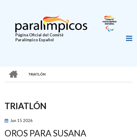
Pasar
al
contenido
principal
Página Oficial del Comité
Paralímpico Español
HOME
TRIATLÓN
SOBRESCRIBIR
ENLACES
DE
TRIATLÓN
AYUDA
A
Jun
15
2026
LA
OROS PARA SUSANA