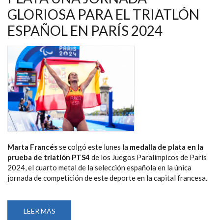
EL
GLORIOSA PARA EL TRIATLÓN
MUNDIAL
DE
TRIATLÓN
ESPAÑOL EN PARÍS 2024
PARALÍMPICO
Marta Francés
se colgó este lunes la
medalla de plata en la
prueba de triatlón PTS4
de los Juegos Paralímpicos de París
2024, el cuarto metal de la selección española en la única
jornada de competición de este deporte en la capital francesa.
LEER MÁS
SOBRE
MARTA