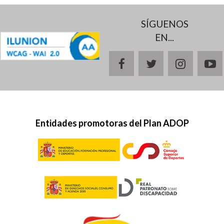
SÍGUENOS
EN...
facebook
twitter
instagr
y
Entidades promotoras del Plan ADOP