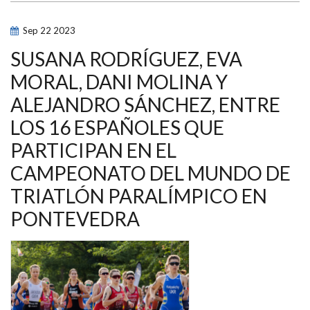
Y
PLATA
PARA
Sep
22
2023
SUSANA
RODRÍGUEZ
Y
SUSANA RODRÍGUEZ, EVA
MARTA
FRANCÉS
MORAL, DANI MOLINA Y
EN
EL
ALEJANDRO SÁNCHEZ, ENTRE
CAMPEONATO
DEL
MUNDO
LOS 16 ESPAÑOLES QUE
DE
TRIATLÓN
PARTICIPAN EN EL
PARALÍMPICO
EN
CAMPEONATO DEL MUNDO DE
PONTEVEDRA
TRIATLÓN PARALÍMPICO EN
PONTEVEDRA