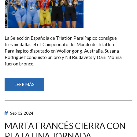
La Selección Española de Triatlón Paralímpico consigue
tres medallas el el Campeonato del Mundo de Triatlón
Paralímpico disputado en Wollongong, Australia. Susana
Rodríguez conquistó un oro y Nil Riudavets y Dani Molina
fueron bronce.
LEER MÁS
SOBRE
SUSANA
RODRÍGUEZ
ORO
Y
NIL
RIUDAVETS
Sep
02
2024
Y
DANI
MOLINA
MARTA FRANCÉS CIERRA CON
BRONCES
EL
PLATA UNA JORNADA
EN