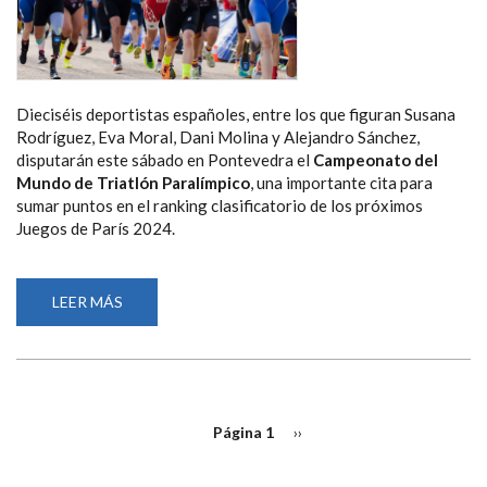
Dieciséis deportistas españoles, entre los que figuran Susana
Rodríguez, Eva Moral, Dani Molina y Alejandro Sánchez,
disputarán este sábado en Pontevedra el
Campeonato del
Mundo de Triatlón Paralímpico
, una importante cita para
sumar puntos en el ranking clasificatorio de los próximos
Juegos de París 2024.
LEER MÁS
SOBRE
SUSANA
RODRÍGUEZ,
EVA
MORAL,
DANI
MOLINA
Y
PAGINACIÓN
ALEJANDRO
Página 1
Siguiente
››
SÁNCHEZ,
página
ENTRE
LOS
16