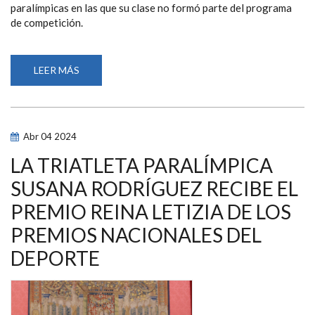
paralímpicas en las que su clase no formó parte del programa
de competición.
LEER MÁS
SOBRE
DANI
MOLINA
SE
CONSAGRA
COMO
CAMPEÓN
Abr
04
2024
PARALÍMPICO
DE
TRIATLÓN
LA TRIATLETA PARALÍMPICA
EN
PARÍS
SUSANA RODRÍGUEZ RECIBE EL
PREMIO REINA LETIZIA DE LOS
PREMIOS NACIONALES DEL
DEPORTE