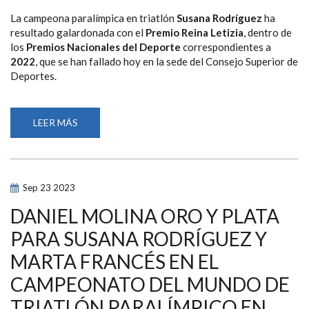
La campeona paralímpica en triatlón
Susana Rodríguez
ha
resultado galardonada con el
Premio Reina Letizia
, dentro de
los
Premios Nacionales del Deporte
correspondientes a
2022
, que se han fallado hoy en la sede del Consejo Superior de
Deportes.
LEER MÁS
SOBRE
LA
TRIATLETA
PARALÍMPICA
SUSANA
RODRÍGUEZ,
ELEGIDA
Sep
23
2023
MEJOR
DEPORTISTA
ESPAÑOLA
DANIEL MOLINA ORO Y PLATA
DE
2022
PARA SUSANA RODRÍGUEZ Y
EN
LOS
MARTA FRANCÉS EN EL
PREMIOS
NACIONALES
DEL
CAMPEONATO DEL MUNDO DE
DEPORTE
DEL
TRIATLÓN PARALÍMPICO EN
CSD