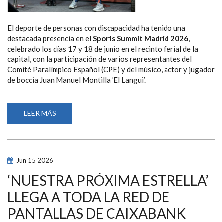
El deporte de personas con discapacidad ha tenido una
destacada presencia en el
Sports Summit Madrid 2026
,
celebrado los días 17 y 18 de junio en el recinto ferial de la
capital, con la participación de varios representantes del
Comité Paralímpico Español (CPE) y del músico, actor y jugador
de boccia Juan Manuel Montilla ‘El Langui’.
LEER MÁS
SOBRE
‘EL
LANGUI’
REIVINDICA
LA
VISIBILIDAD
DEL
Jun
15
2026
DEPORTE
PARALÍMPICO
EN
‘NUESTRA PRÓXIMA ESTRELLA’
EL
SPORTS
LLEGA A TODA LA RED DE
SUMMIT
MADRID
PANTALLAS DE CAIXABANK
2026