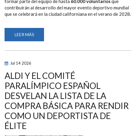
formar parte del equipo de hasta
60.000 voluntarios
que
contribuirán al desarrollo del mayor evento deportivo mundial
que se celebrará en la ciudad californiana en el verano de 2028.
LEER MÁS
SOBRE
LA28
ABRE
EL
PROCESO
PARA
SELECCIONAR
Jul
14
2026
A
LOS
60.000
ALDI Y EL COMITÉ
VOLUNTARIOS
QUE
PARALÍMPICO ESPAÑOL
HARÁN
POSIBLE
DESVELAN LA LISTA DE LA
LOS
JUEGOS
OLÍMPICOS
COMPRA BÁSICA PARA RENDIR
Y
PARALÍMPICOS
COMO UN DEPORTISTA DE
DE
LOS
ÉLITE
ÁNGELES