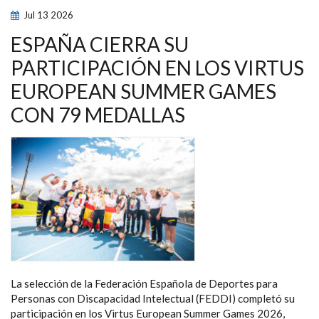
ESPAÑOL
Jul
13
2026
DESVELAN
LA
LISTA
ESPAÑA CIERRA SU
DE
LA
PARTICIPACIÓN EN LOS VIRTUS
COMPRA
BÁSICA
EUROPEAN SUMMER GAMES
PARA
RENDIR
COMO
CON 79 MEDALLAS
UN
DEPORTISTA
DE
ÉLITE
La selección de la Federación Española de Deportes para
Personas con Discapacidad Intelectual (FEDDI) completó su
participación en los Virtus European Summer Games 2026,