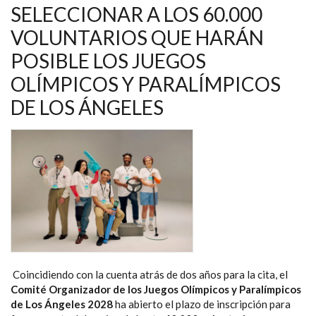
NAVEGACIÓN
SELECCIONAR A LOS 60.000
VOLUNTARIOS QUE HARÁN
POSIBLE LOS JUEGOS
OLÍMPICOS Y PARALÍMPICOS
DE LOS ÁNGELES
Coincidiendo con la cuenta atrás de dos años para la cita, el
Comité Organizador de los Juegos Olímpicos y Paralímpicos
de Los Ángeles 2028
ha abierto el plazo de inscripción para