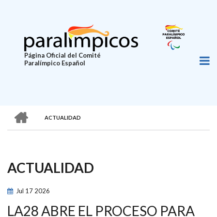
Pasar
al
contenido
principal
Página Oficial del Comité
Paralímpico Español
HOME
ACTUALIDAD
SOBRESCRIBIR
ENLACES
DE
ACTUALIDAD
AYUDA
A
Jul
17
2026
LA
LA28 ABRE EL PROCESO PARA