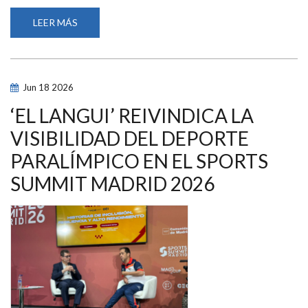
LEER MÁS
SOBRE
ENRIQUE
ÁLVAREZ,
REELEGIDO
PRESIDENTE
DE
LA
Jun
18
2026
FEDDF
‘EL LANGUI’ REIVINDICA LA
VISIBILIDAD DEL DEPORTE
PARALÍMPICO EN EL SPORTS
SUMMIT MADRID 2026