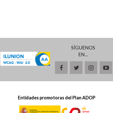
SÍGUENOS
EN...
facebook
twitter
instagr
y
Entidades promotoras del Plan ADOP