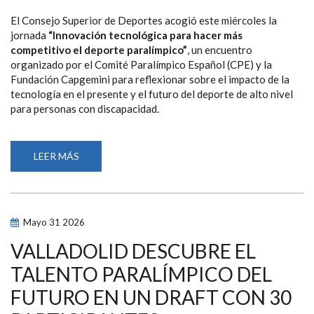
El Consejo Superior de Deportes acogió este miércoles la
jornada
“Innovación tecnológica para hacer más
competitivo el deporte paralímpico”
, un encuentro
organizado por el Comité Paralímpico Español (CPE) y la
Fundación Capgemini para reflexionar sobre el impacto de la
tecnología en el presente y el futuro del deporte de alto nivel
para personas con discapacidad.
LEER MÁS
SOBRE
ALBERTO
DURÁN:
“LA
TECNOLOGÍA
NOS
AYUDA
Mayo
31
2026
A
GANAR
MEDALLAS,
VALLADOLID DESCUBRE EL
PERO
TAMBIÉN
TALENTO PARALÍMPICO DEL
A
TENER
FUTURO EN UN DRAFT CON 30
UNA
SOCIEDAD
MÁS