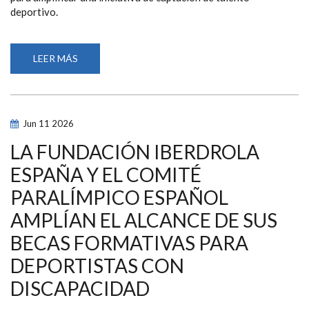
deportivo.
LEER MÁS
SOBRE
‘NUESTRA
PRÓXIMA
ESTRELLA’
LLEGA
A
TODA
Jun
11
2026
LA
RED
DE
LA FUNDACIÓN IBERDROLA
PANTALLAS
DE
ESPAÑA Y EL COMITÉ
CAIXABANK
PARA
PARALÍMPICO ESPAÑOL
IMPULSAR
LA
CAPTACIÓN
AMPLÍAN EL ALCANCE DE SUS
DE
TALENTO
BECAS FORMATIVAS PARA
PARALÍMPICO
DEPORTISTAS CON
DISCAPACIDAD