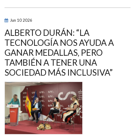
FUNDACIÓN
IBERDROLA
ESPAÑA
Y
EL
Jun
10
2026
COMITÉ
PARALÍMPICO
ESPAÑOL
ALBERTO DURÁN: “LA
AMPLÍAN
EL
TECNOLOGÍA NOS AYUDA A
ALCANCE
DE
GANAR MEDALLAS, PERO
SUS
BECAS
FORMATIVAS
TAMBIÉN A TENER UNA
PARA
DEPORTISTAS
SOCIEDAD MÁS INCLUSIVA”
CON
DISCAPACIDAD