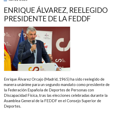
LA
TRANSPARENCIA
Y
ENRIQUE ÁLVAREZ, REELEGIDO
EL
BUEN
PRESIDENTE DE LA FEDDF
GOBIERNO
DEL
DEPORTE
PARALÍMPICO
EN
ESPAÑA
Enrique Álvarez Orcajo (Madrid, 1965) ha sido reelegido de
manera unánime para un segundo mandato como presidente de
la Federación Española de Deportes de Personas con
Discapacidad Física, tras las elecciones celebradas durante la
Asamblea General de la FEDDF en el Consejo Superior de
Deportes.