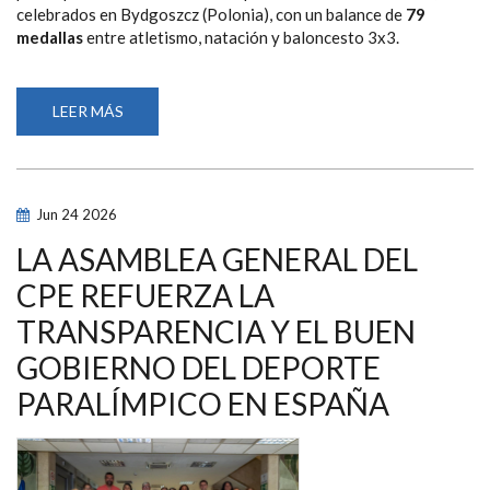
celebrados en Bydgoszcz (Polonia), con un balance de
79
medallas
entre atletismo, natación y baloncesto 3x3.
LEER MÁS
SOBRE
ESPAÑA
CIERRA
SU
PARTICIPACIÓN
EN
LOS
Jun
24
2026
VIRTUS
EUROPEAN
SUMMER
LA ASAMBLEA GENERAL DEL
GAMES
CON
CPE REFUERZA LA
79
MEDALLAS
TRANSPARENCIA Y EL BUEN
GOBIERNO DEL DEPORTE
PARALÍMPICO EN ESPAÑA