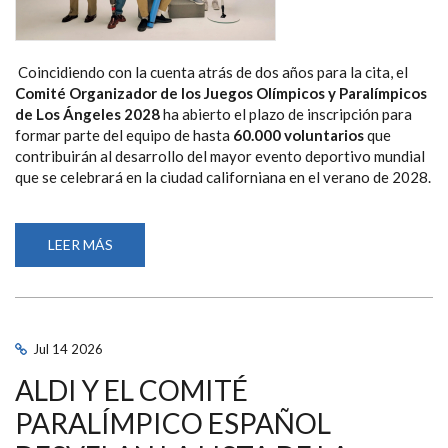
Coincidiendo con la cuenta atrás de dos años para la cita, el
Comité Organizador de los Juegos Olímpicos y Paralímpicos
de Los Ángeles 2028
ha abierto el plazo de inscripción para
formar parte del equipo de hasta
60.000 voluntarios
que
contribuirán al desarrollo del mayor evento deportivo mundial
que se celebrará en la ciudad californiana en el verano de 2028.
LEER MÁS
SOBRE
LA28
ABRE
EL
PROCESO
PARA
SELECCIONAR
A
Jul
14
2026
LOS
60.000
ALDI Y EL COMITÉ
VOLUNTARIOS
QUE
HARÁN
PARALÍMPICO ESPAÑOL
POSIBLE
LOS