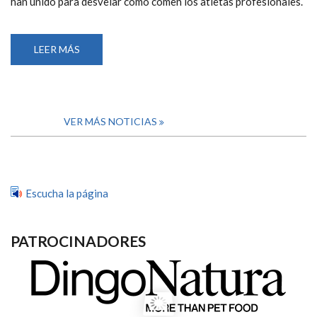
han unido para desvelar cómo comen los atletas profesionales.
LEER MÁS
SOBRE
ALDI
Y
EL
COMITÉ
PARALÍMPICO
ESPAÑOL
DESVELAN
VER MÁS NOTICIAS
LA
LISTA
DE
LA
COMPRA
BÁSICA
PARA
Escucha la página
RENDIR
COMO
UN
DEPORTISTA
DE
PATROCINADORES
ÉLITE