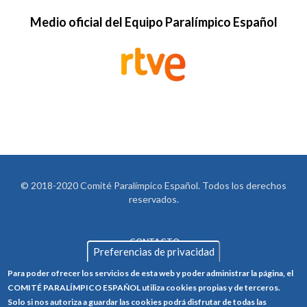
Medio oficial del Equipo Paralímpico Español
© 2018-2020 Comité Paralímpico Español. Todos los derechos
reservados.
CONTACTO
LEGAL
Preferencias de privacidad
AVISO LEGAL
FOOTER
Para poder ofrecer los servicios de esta web y poder administrar la página, el
POLÍTICA DE PRIVACIDAD
COMITÉ PARALÍMPICO ESPAÑOL utiliza cookies propias y de terceros.
Solo si nos autoriza a guardar las cookies podrá disfrutar de todas las
POLÍTICA DE COOKIES