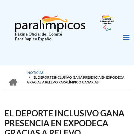
Pasar
al
contenido
principal
Página Oficial del Comité
Paralímpico Español
NOTICIAS
HOME
/
EL DEPORTE INCLUSIVO GANA PRESENCIA EN EXPODECA
SOBRESCRIBIR
GRACIAS A RELEVO PARALÍMPICO CANARIAS
ENLACES
DE
AYUDA
EL DEPORTE INCLUSIVO GANA
A
PRESENCIA EN EXPODECA
LA
GRACIAS A RELEVO