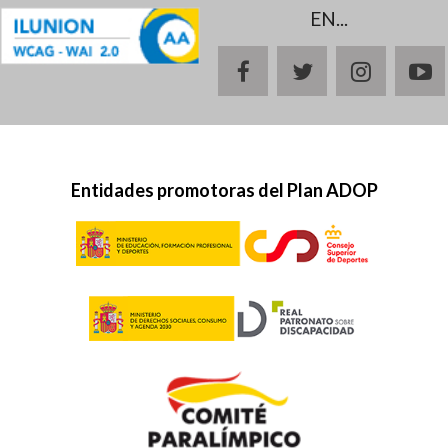
EN...
facebook
twitter
instagr
y
Entidades promotoras del Plan ADOP