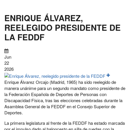
AYUDA
A
ENRIQUE ÁLVAREZ,
LA
REELEGIDO PRESIDENTE DE
NAVEGACIÓN
LA FEDDF
Jun
22
2026
Enrique Álvarez Orcajo (Madrid, 1965) ha sido reelegido de
manera unánime para un segundo mandato como presidente de
la Federación Española de Deportes de Personas con
Discapacidad Física, tras las elecciones celebradas durante la
Asamblea General de la FEDDF en el Consejo Superior de
Deportes.
La primera legislatura al frente de la FEDDF ha estado marcada
por el impulso dado al baloncesto en silla de ruedas con la