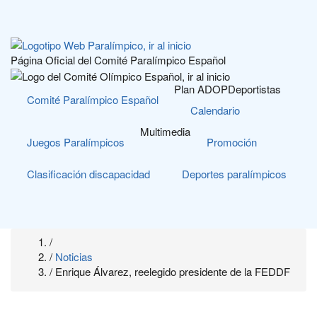
Pasar
al
contenido
principal
Página Oficial del Comité Paralímpico Español
Plan ADOP
Deportistas
Comité Paralímpico Español
Calendario
Multimedia
Juegos Paralímpicos
Promoción
Clasificación discapacidad
Deportes paralímpicos
Home
/
SOBRESCRIBIR
/
Noticias
/
Enrique Álvarez, reelegido presidente de la FEDDF
ENLACES
DE