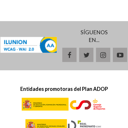
SÍGUENOS
EN...
facebook
twitter
instagr
y
Entidades promotoras del Plan ADOP