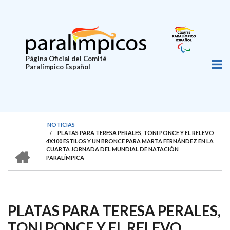
Pasar
al
contenido
principal
Página Oficial del Comité
Paralímpico Español
NOTICIAS
/
PLATAS PARA TERESA PERALES, TONI PONCE Y EL RELEVO
SOBRESCRIBIR
4X100 ESTILOS Y UN BRONCE PARA MARTA FERNÁNDEZ EN LA
HOME
CUARTA JORNADA DEL MUNDIAL DE NATACIÓN
ENLACES
PARALÍMPICA
DE
AYUDA
A
PLATAS PARA TERESA PERALES,
LA
TONI PONCE Y EL RELEVO