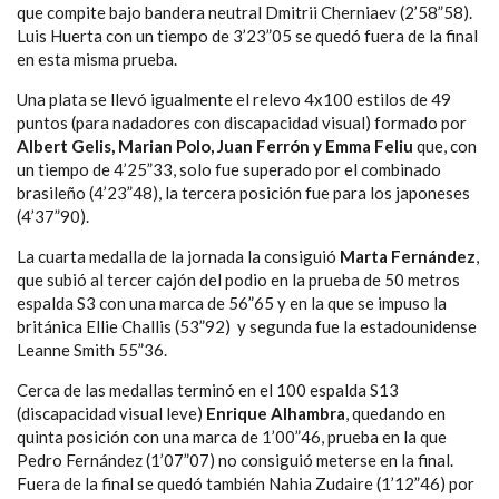
que compite bajo bandera neutral Dmitrii Cherniaev (2’58”58).
Luis Huerta con un tiempo de 3’23”05 se quedó fuera de la final
en esta misma prueba.
Una plata se llevó igualmente el relevo 4x100 estilos de 49
puntos (para nadadores con discapacidad visual) formado por
Albert Gelis, Marian Polo, Juan Ferrón y Emma Feliu
que, con
un tiempo de 4’25”33, solo fue superado por el combinado
brasileño (4’23”48), la tercera posición fue para los japoneses
(4’37”90).
La cuarta medalla de la jornada la consiguió
Marta Fernández
,
que subió al tercer cajón del podio en la prueba de 50 metros
espalda S3 con una marca de 56”65 y en la que se impuso la
británica Ellie Challis (53”92) y segunda fue la estadounidense
Leanne Smith 55”36.
Cerca de las medallas terminó en el 100 espalda S13
(discapacidad visual leve)
Enrique Alhambra
, quedando en
quinta posición con una marca de 1’00”46, prueba en la que
Pedro Fernández (1’07”07) no consiguió meterse en la final.
Fuera de la final se quedó también Nahia Zudaire (1’12”46) por