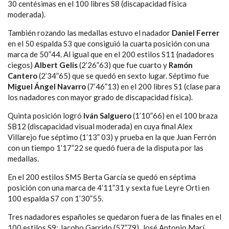
30 centésimas en el 100 libres S8 (discapacidad física
moderada).
También rozando las medallas estuvo el nadador
Daniel Ferrer
en el 50 espalda S3 que consiguió la cuarta posición con una
marca de 50”44. Al igual que en el 200 estilos S11 (nadadores
ciegos)
Albert Gelis
(2’26”63) que fue cuarto y
Ramón
Cantero
(2’34”65) que se quedó en sexto lugar. Séptimo fue
Miguel Ángel Navarro
(7’46”13) en el 200 libres S1 (clase para
los nadadores con mayor grado de discapacidad física).
Quinta posición logró
Iván Salguero
(1’10”66) en el 100 braza
SB12 (discapacidad visual moderada) en cuya final Alex
Villarejo fue séptimo (1’13” 03) y prueba en la que Juan Ferrón
con un tiempo 1’17”22 se quedó fuera de la disputa por las
medallas.
En el 200 estilos SM5 Berta García se quedó en séptima
posición con una marca de 4’11”31 y sexta fue Leyre Orti en
100 espalda S7 con 1’30”55.
Tres nadadores españoles se quedaron fuera de las finales en el
100 estilos S9: Jacobo Garrido (57”79), José Antonio Marí