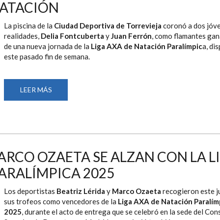
SE
NATACIÓN
PROCLAMAN
GANADORES
DE
La piscina de la
Ciudad Deportiva de Torrevieja
coronó a dos jóv
LA
realidades,
Delia Fontcuberta
y
Juan Ferrón
, como flamantes ga
CUARTA
JORNADA
de una nueva jornada de la
Liga AXA de Natación Paralímpic
a, di
DE
este pasado fin de semana.
LA
LIGA
AXA
DE
NATACIÓN
LEER MÁS
SOBRE
DELIA
FONTCUBERTA
Y
JUAN
FERRÓN
SE
IMPONEN
A
MEDALLISTAS
MARCO OZAETA SE ALZAN CON LA L
PARALÍMPICOS
EN
ARALÍMPICA 2025
LA
TERCERA
JORNADA
Los deportistas
Beatriz Lérida
y
Marco Ozaeta
recogieron este 
DE
LA
sus trofeos como vencedores de la
Liga AXA de Natación Paralím
LIGA
2025
, durante el acto de entrega que se celebró en la sede del Con
AXA