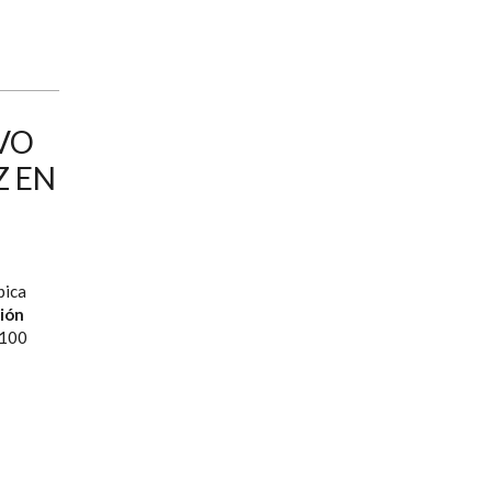
EVO
Z EN
pica
ción
x100