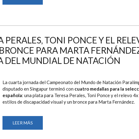
DOS
OROS,
UN
RÉCORD
DEL
MUNDO
Y
DOS
PLATAS
 PERALES, TONI PONCE Y EL REL
EN
LA
N BRONCE PARA MARTA FERNÁNDE
PENÚLTIMA
JORNADA
A DEL MUNDIAL DE NATACIÓN
DEL
MUNDIAL
DE
NATACIÓN
PARALÍMPICA
La cuarta jornada del Campeonato del Mundo de Natación Paralím
disputado en Singapur terminó con
cuatro medallas para la selec
española
: una plata para Teresa Perales, Toni Ponce y el relevo 4
estilos de discapacidad visual y un bronce para Marta Fernández.
LEER MÁS
SOBRE
PLATAS
PARA
TERESA