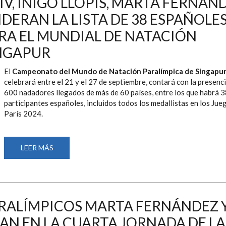
V, ÍÑIGO LLOPIS, MARTA FERNÁN
TASY
DMYTRIV
DERAN LA LISTA DE 38 ESPAÑOLE
PLATA
EN
RA EL MUNDIAL DE NATACIÓN
EL
SEGUNDO
DÍA
INGAPUR
DEL
MUNDIAL
DE
El
Campeonato del Mundo de Natación Paralímpica de Singapu
NATACIÓN
celebrará entre el 21 y el 27 de septiembre, contará con la presenc
PARALÍMPICA
600 nadadores llegados de más de 60 países, entre los que habrá 
participantes españoles, incluidos todos los medallistas en los Jue
París 2024.
LEER MÁS
SOBRE
ANASTASIYA
DMYTRIV,
ÍÑIGO
LLOPIS,
MARTA
FERNÁNDEZ
Y
RALÍMPICOS MARTA FERNÁNDEZ 
MARÍA
DELGADO
AN EN LA CUARTA JORNADA DE LA
LIDERAN
LA