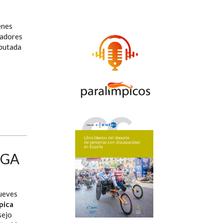
enes
nadores
sputada
IGA
jueves
pica
sejo