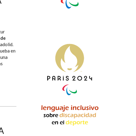
A
tur
 de
adolid.
rueba en
 una
as
A