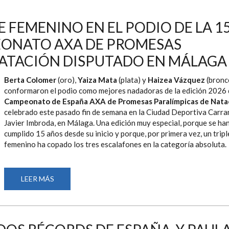
 FEMENINO EN EL PODIO DE LA 15
EONATO AXA DE PROMESAS
NATACIÓN DISPUTADO EN MÁLAGA
Berta Colomer
(oro),
Yaiza Mata
(plata) y
Haizea Vázquez
(bronc
conformaron el podio como mejores nadadoras de la edición 2026 
Campeonato de España AXA de Promesas Paralímpicas de Nata
celebrado este pasado fin de semana en la Ciudad Deportiva Carr
Javier Imbroda, en Málaga. Una edición muy especial, porque se ha
cumplido 15 años desde su inicio y porque, por primera vez, un tripl
femenino ha copado los tres escalafones en la categoría absoluta.
LEER MÁS
SOBRE
HISTÓRICO
TRIPLETE
FEMENINO
EN
EL
PODIO
DE