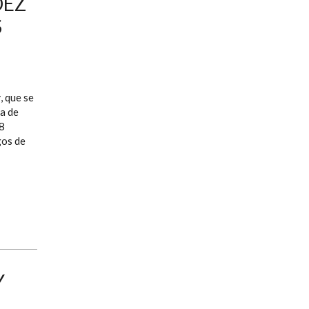
DEZ
S
r
, que se
ia de
38
gos de
Y