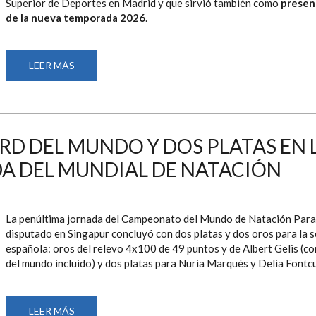
DE
Superior de Deportes en Madrid y que sirvió también como
presen
NATACIÓN
de la nueva temporada 2026
.
LEER MÁS
SOBRE
BEATRIZ
LÉRIDA
Y
MARCO
OZAETA
SE
ALZAN
RD DEL MUNDO Y DOS PLATAS EN 
CON
LA
A DEL MUNDIAL DE NATACIÓN
LIGA
AXA
DE
NATACIÓN
PARALÍMPICA
2025
La penúltima jornada del Campeonato del Mundo de Natación Para
disputado en Singapur concluyó con dos platas y dos oros para la s
española: oros del relevo 4x100 de 49 puntos y de Albert Gelis (co
del mundo incluido) y dos platas para Nuria Marqués y Delia Fontc
LEER MÁS
SOBRE