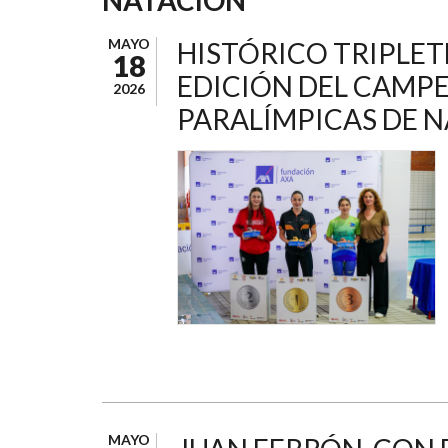
AYUDA
A
MAYO
HISTÓRICO TRIPLETE
18
LA
EDICIÓN DEL CAMP
2026
NAVEGACIÓN
PARALÍMPICAS DE 
MAYO