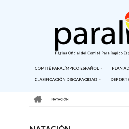
Pasar
al
contenido
principal
Página Oficial del Comité Paralímpico Es
COMITÉ PARALÍMPICO ESPAÑOL
PLAN A
CLASIFICACIÓN DISCAPACIDAD
DEPORTE
HOME
NATACIÓN
SOBRESCRIBIR
ENLACES
DE
NATACIÓN