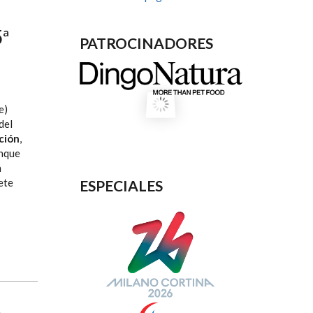
ª
PATROCINADORES
e)
del
ción
,
anque
n
ete
ESPECIALES