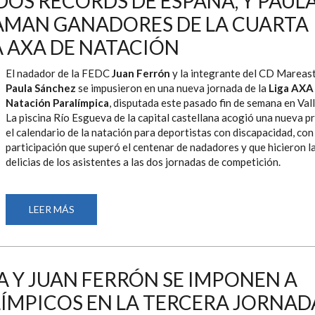
DOS RÉCORDS DE ESPAÑA, Y PAUL
LA
AMAN GANADORES DE LA CUARTA
15ª
EDICIÓN
DEL
A AXA DE NATACIÓN
CAMPEONATO
AXA
DE
El nadador de la FEDC
Juan Ferrón
y la integrante del CD Mareas
PROMESAS
Paula Sánchez
se impusieron en una nueva jornada de la
Liga AXA
PARALÍMPICAS
DE
Natación Paralímpica
, disputada este pasado fin de semana en Vall
NATACIÓN
La piscina Río Esgueva de la capital castellana acogió una nueva p
DISPUTADO
EN
el calendario de la natación para deportistas con discapacidad, con
MÁLAGA
participación que superó el centenar de nadadores y que hicieron l
delicias de los asistentes a las dos jornadas de competición.
LEER MÁS
SOBRE
JUAN
FERRÓN,
CON
DOS
RÉCORDS
DE
 Y JUAN FERRÓN SE IMPONEN A
ESPAÑA,
Y
ÍMPICOS EN LA TERCERA JORNAD
PAULA
SÁNCHEZ