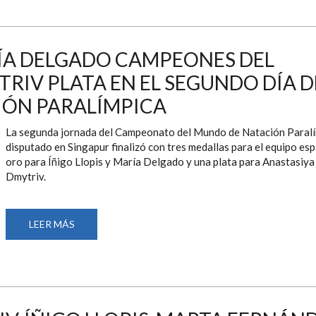
PERALES,
TONI
PONCE
Y
EL
RELEVO
RÍA DELGADO CAMPEONES DEL
4X100
ESTILOS
RIV PLATA EN EL SEGUNDO DÍA D
Y
UN
IÓN PARALÍMPICA
BRONCE
PARA
MARTA
FERNÁNDEZ
La segunda jornada del Campeonato del Mundo de Natación Paral
EN
disputado en Singapur finalizó con tres medallas para el equipo esp
LA
CUARTA
oro para Íñigo Llopis y María Delgado y una plata para Anastasiya
JORNADA
Dmytriv.
DEL
MUNDIAL
DE
NATACIÓN
PARALÍMPICA
LEER MÁS
SOBRE
ÍÑIGO
LLOPIS
Y
MARÍA
DELGADO
CAMPEONES
DEL
MUNDO
Y