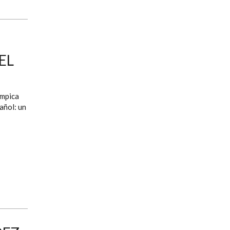
EL
ímpica
añol: un