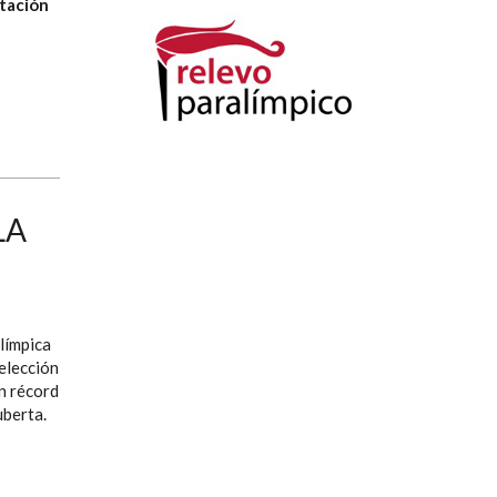
tación
LA
límpica
elección
n récord
uberta.