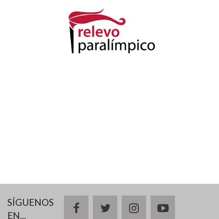
SÍGUENOS
facebook
twitter
instagram
youtube
EN...