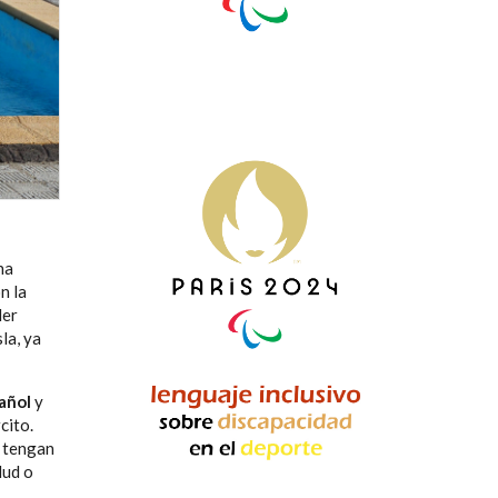
na
n la
der
la, ya
añol
y
cito.
e tengan
lud o