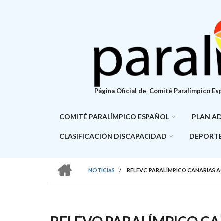
Pasar
al
contenido
principal
Página Oficial del Comité Paralímpico Es
COMITÉ PARALÍMPICO ESPAÑOL
PLAN A
CLASIFICACIÓN DISCAPACIDAD
DEPORTE
HOME
NOTICIAS
/
RELEVO PARALÍMPICO CANARIAS AC
SOBRESCRIBIR
ENLACES
DE
RELEVO PARALÍMPICO CA