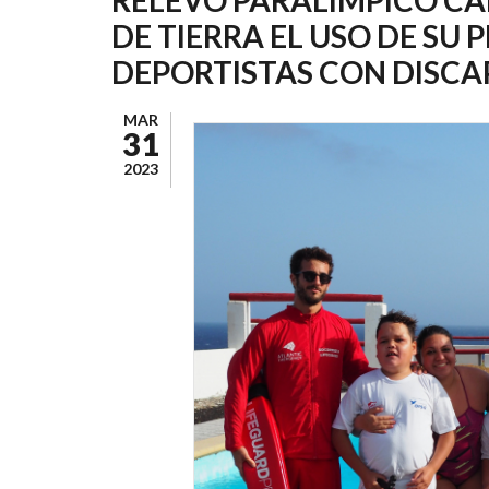
AYUDA
DE TIERRA EL USO DE SU 
A
DEPORTISTAS CON DISC
LA
NAVEGACIÓN
MAR
31
2023