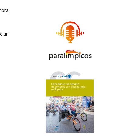
hora,
mo un