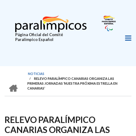
Pasar
al
contenido
principal
Página Oficial del Comité
Paralímpico Español
NOTICIAS
/
RELEVO PARALÍMPICO CANARIAS ORGANIZA LAS
SOBRESCRIBIR
HOME
PRIMERAS JORNADAS ‘NUESTRA PRÓXIMA ESTRELLA EN
CANARIAS’
ENLACES
DE
AYUDA
RELEVO PARALÍMPICO
A
LA
CANARIAS ORGANIZA LAS