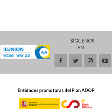
SÍGUENOS
EN...
facebook
twitter
instagr
y
Entidades promotoras del Plan ADOP