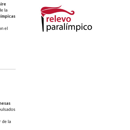
ire
e la
ímpicas
on el
mesas
pulsados
 de la