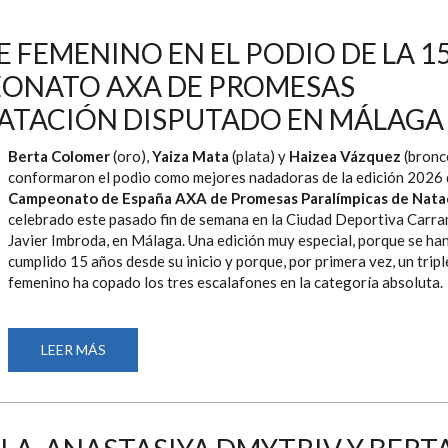
 FEMENINO EN EL PODIO DE LA 15
EONATO AXA DE PROMESAS
NATACIÓN DISPUTADO EN MÁLAGA
Berta Colomer
(oro),
Yaiza Mata
(plata) y
Haizea Vázquez
(bronc
conformaron el podio como mejores nadadoras de la edición 2026 
Campeonato de España AXA de Promesas Paralímpicas de Nata
celebrado este pasado fin de semana en la Ciudad Deportiva Carr
Javier Imbroda, en Málaga. Una edición muy especial, porque se ha
cumplido 15 años desde su inicio y porque, por primera vez, un tripl
femenino ha copado los tres escalafones en la categoría absoluta.
LEER MÁS
SOBRE
HISTÓRICO
TRIPLETE
FEMENINO
EN
EL
PODIO
DE