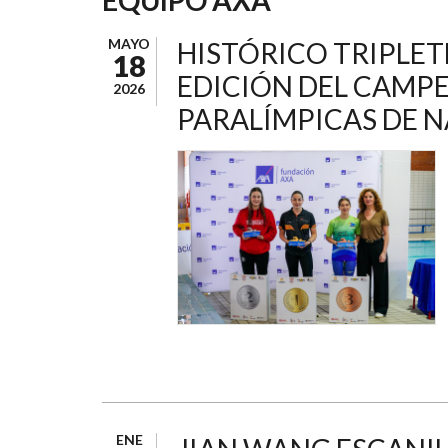
AYUDA
A
MAYO
HISTÓRICO TRIPLETE
18
LA
EDICIÓN DEL CAMP
2026
NAVEGACIÓN
PARALÍMPICAS DE 
ENE