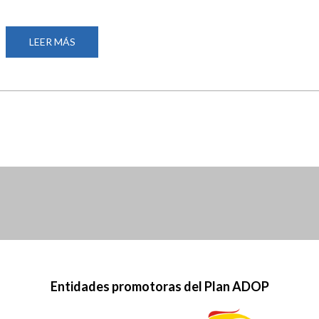
PARALÍMPICAS
DE
NATACIÓN
LEER MÁS
SOBRE
SIETE
PROMESAS
PARALÍMPICAS
ESPAÑOLAS
DE
LOS
EQUIPOS
AXA
Y
LIBERTY
DEBUTARÁN
EN
TOKIO
Entidades promotoras del Plan ADOP