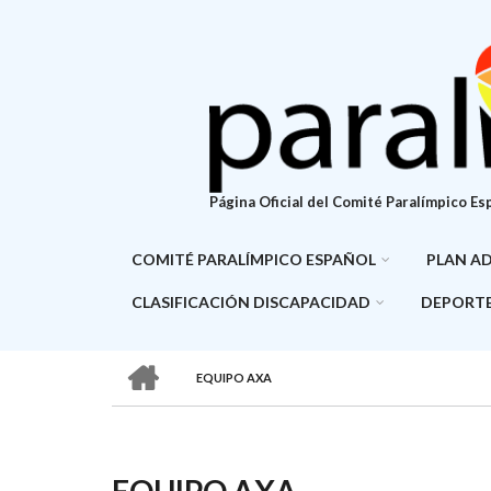
Pasar
al
contenido
principal
Página Oficial del Comité Paralímpico Es
COMITÉ PARALÍMPICO ESPAÑOL
PLAN A
CLASIFICACIÓN DISCAPACIDAD
DEPORTE
HOME
EQUIPO AXA
SOBRESCRIBIR
ENLACES
DE
EQUIPO AXA