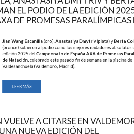
LA, ANASTASIYA DMYTRIV Y BERT
LA
N EL PODIO DE LA EDICIÓN 202
15ª
EDICIÓN
DEL
XA DE PROMESAS PARALÍMPICAS 
CAMPEONATO
AXA
DE
PROMESAS
PARALÍMPICAS
Jian Wang Escanilla
(oro),
Anastasiya Dmytriv
(plata) y
Berta Co
DE
NATACIÓN
(bronce) subieron al podio como los mejores nadadores absolutos d
DISPUTADO
edición 2025 del
Campeonato de España AXA de Promesas Paral
EN
MÁLAGA
de Natación
, celebrado este pasado fin de semana en la piscina de
Valdesanchuela (Valdemoro, Madrid).
LEER MÁS
SOBRE
JIAN
WANG
ESCANILLA,
ANASTASIYA
DMYTRIV
Y
BERTA
 VUELVE A CITARSE EN VALDEMO
COLOMER
CONFORMAN
 UNA NUEVA EDICIÓN DEL
EL
PODIO