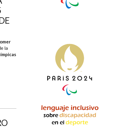
A
5
DE
lomer
e la
ímpicas
RO