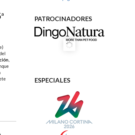
ª
PATROCINADORES
e)
del
ción
,
anque
n
ete
ESPECIALES