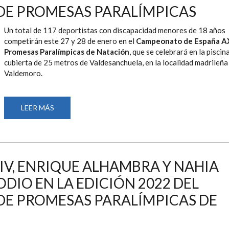
DE
E PROMESAS PARALÍMPICAS
LA
EDICIÓN
2025
Un total de 117 deportistas con discapacidad menores de 18 años
DEL
CAMPEONATO
competirán este 27 y 28 de enero en el
Campeonato de España A
AXA
Promesas Paralímpicas de Natación
, que se celebrará en la piscin
DE
PROMESAS
cubierta de 25 metros de Valdesanchuela, en la localidad madrileña
PARALÍMPICAS
Valdemoro.
DE
NATACIÓN
LEER MÁS
SOBRE
LA
MEJOR
NATACIÓN
VUELVE
A
CITARSE
EN
V, ENRIQUE ALHAMBRA Y NAHIA
VALDEMORO
CON
DIO EN LA EDICIÓN 2022 DEL
LA
DISPUTA
DE
E PROMESAS PARALÍMPICAS DE
UNA
NUEVA
EDICIÓN
DEL