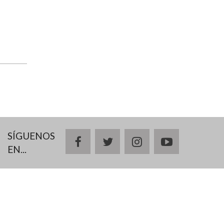
SÍGUENOS
facebook
twitter
instagram
youtube
EN...