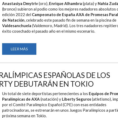
CAMPEONATO
Anastasiya Dmytriv
(oro),
Enrique Alhambra
(plata) y
Nahia Zuda
AXA
DE
(bronce) subieron al podio como los mejores nadadores absolutos d
PROMESAS
edición 2022 del
Campeonato de España AXA de Promesas Paral
PARALÍMPICAS
de Natación
, celebrado este pasado fin de semana en la piscina de
Valdesanchuela
(Valdemoro, Madrid). Los tres nadadores repitier
éxito cosechado el pasado año en el mismo escenario.
LEER MÁS
SOBRE
ANASTASIYA
DMYTRIV,
ENRIQUE
ALHAMBRA
Y
NAHIA
RALÍMPICAS ESPAÑOLAS DE LOS
ZUDAIRE
REPITEN
ERTY DEBUTARÁN EN TOKIO
PODIO
EN
LA
EDICIÓN
Un total de siete deportistas pertenecientes a los
Equipos de Pro
2022
Paralímpicas de AXA
(natación) y
Liberty Seguros
(atletismo), im
DEL
CAMPEONATO
por el Comité Paralímpico Español (CPE) con esas entidades
AXA
patrocinadoras, se estrenarán en unos Juegos Paralímpicos a partir
DE
PROMESAS
próxima semana en Tokio.