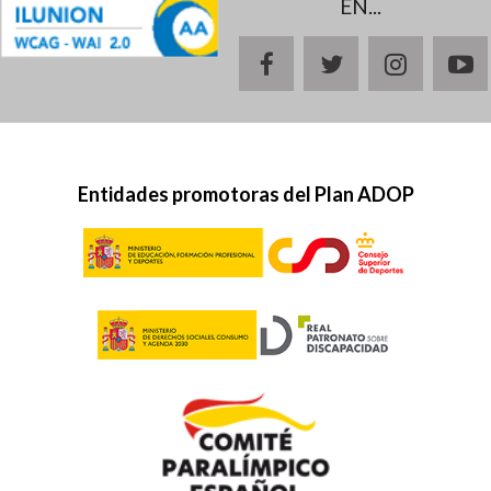
EN...
facebook
twitter
instagr
y
Entidades promotoras del Plan ADOP