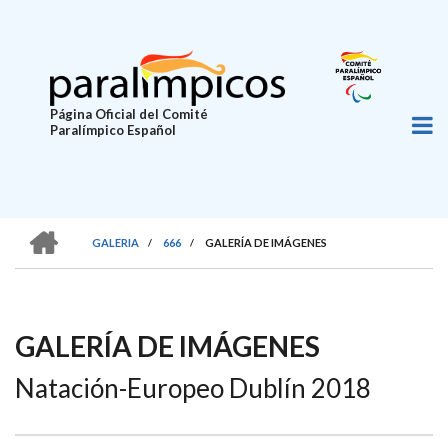
Pasar
al
contenido
principal
Página Oficial del Comité
Paralímpico Español
HOME
GALERIA
/
666
/
GALERÍA DE IMÁGENES
SOBRESCRIBIR
ENLACES
DE
GALERÍA DE IMÁGENES
AYUDA
Natación-Europeo Dublín 2018
A
LA